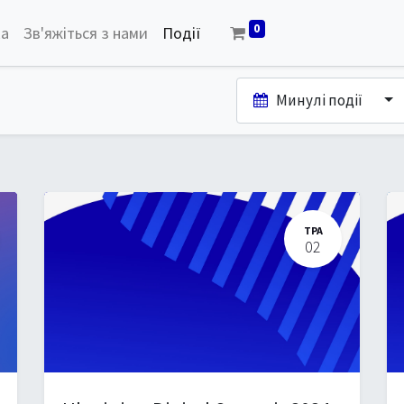
0
ка
Зв'яжіться з нами
Події
Минулі події
ТРА
02