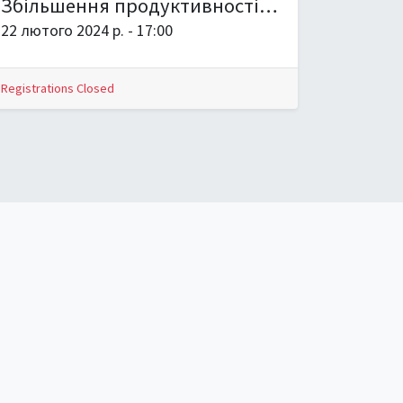
Збільшення продуктивності та зниження витрат: Як Odoo оптимізує виробничі процеси
22 лютого 2024 р.
-
17:00
Registrations Closed