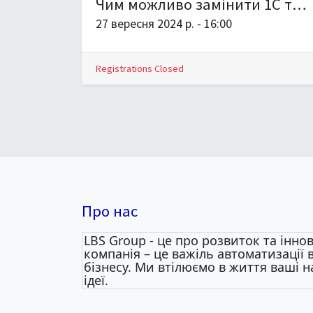
Чим можливо замінити 1С та ворожий софт в сучасних реаліях при невеликому бюджеті
27 вересня 2024 р.
-
16:00
Registrations Closed
Про нас
LBS Group - це про розвиток та іннов
компанія – це важіль автоматизації
бізнесу. Ми втілюємо в життя ваші н
ідеї.