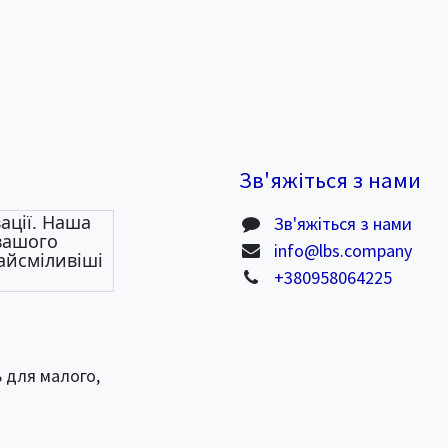
Зв'яжіться з нами
ації. Наша
Зв'яжіться з нами
 вашого
info@lbs.company
айсміливіші
+380958064225
ь для малого,