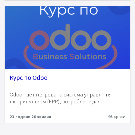
Курс по Odoo
Odoo - це інтегрована система управління
підприємством (ERP), розроблена для
автоматизації бізнес-процесів та керування
різними аспектами компанії. Це відкрите
23 години 20 хвилин
93
кроки
програмне забезпечення, яке надає широкий
набір додатків для управління продажами,